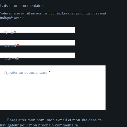
Laisser un commentaire
Votre adresse e-mail ne sera pas publiée.
Les champs obligatoires sont
indiqués avec
*
Nom
*
E-mail
*
Site web
Ajouter un commentaire
*
Enregistrer mon nom, mon e-mail et mon site dans ce
navigateur pour mon prochain commentaire.