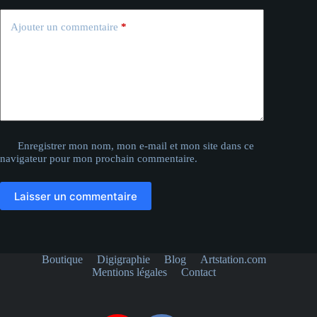
Ajouter un commentaire
*
Enregistrer mon nom, mon e-mail et mon site dans ce
navigateur pour mon prochain commentaire.
Laisser un commentaire
Boutique
Digigraphie
Blog
Artstation.com
Mentions légales
Contact