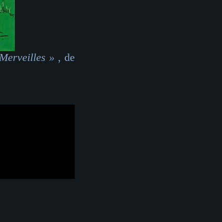
Merveilles »
, de
heter cette œuvre