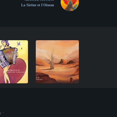
La Sirène et l'Oiseau
ec
*