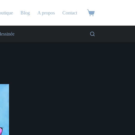
utique
Blog
A propos
Contact
essinée