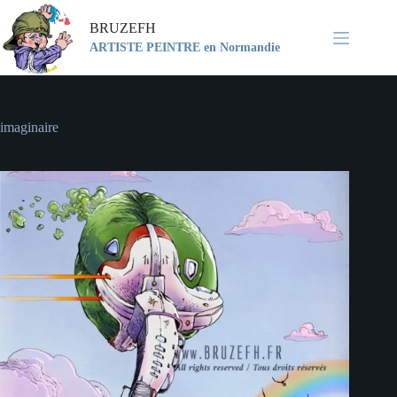
Passer
au
BRUZEFH
contenu
ARTISTE PEINTRE en Normandie
imaginaire