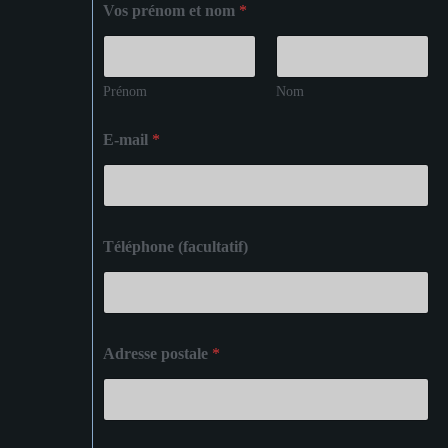
Vos prénom et nom
*
Prénom
Nom
E-mail
*
Téléphone (facultatif)
Adresse postale
*