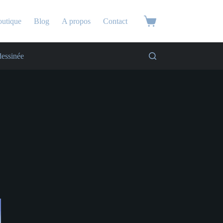
utique
Blog
A propos
Contact
essinée